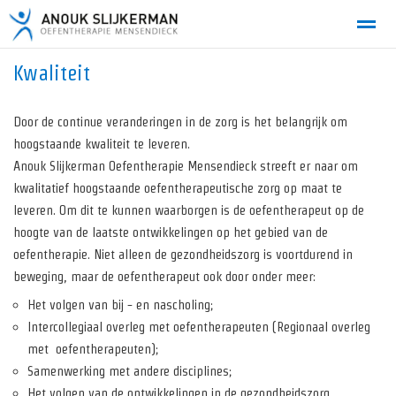
Kwaliteit
Door de continue veranderingen in de zorg is het belangrijk om
Home
Bellen
E-mail
Locatie
Zo
hoogstaande kwaliteit te leveren.
Anouk Slijkerman Oefentherapie Mensendieck streeft er naar om
kwalitatief hoogstaande oefentherapeutische zorg op maat te
leveren. Om dit te kunnen waarborgen is de oefentherapeut op de
hoogte van de laatste ontwikkelingen op het gebied van de
oefentherapie. Niet alleen de gezondheidszorg is voortdurend in
beweging, maar de oefentherapeut ook door onder meer:
Het volgen van bij - en nascholing;
Intercollegiaal overleg met oefentherapeuten (Regionaal overleg
met oefentherapeuten);
Samenwerking met andere disciplines;
Het volgen van de ontwikkelingen in de gezondheidszorg.