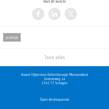
Deel dit bericht
praktijk
Toon alles
Anouk Slijkerman Oefentherapie Mensendieck
Groeneweg 1a
1741 TZ
Schagen
Open desktopversie