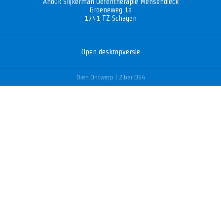
Anouk Slijkerman Oefentherapie Mensendieck
Groeneweg 1a
1741 TZ
Schagen
Open desktopversie
Dien Ontwerp |
Ziber DS4