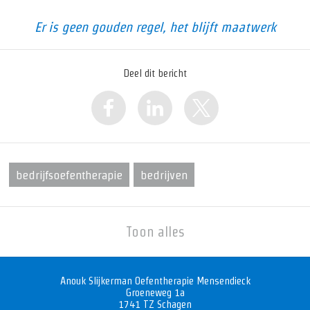
Er is geen gouden regel, het blijft maatwerk
Deel dit bericht
bedrijfsoefentherapie
bedrijven
Toon alles
Anouk Slijkerman Oefentherapie Mensendieck
Groeneweg 1a
1741 TZ
Schagen