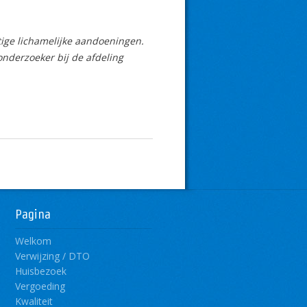
ige lichamelijke aandoeningen.
onderzoeker bij de afdeling
Pagina
Welkom
Verwijzing / DTO
Huisbezoek
Vergoeding
Kwaliteit