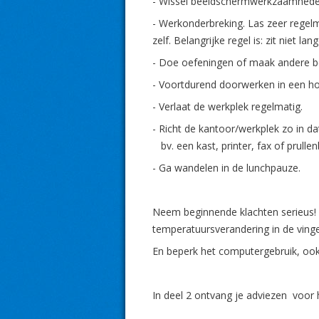
- Wissel beeldschermwerkzaamhed
- Werkonderbreking. Las zeer regel
zelf. Belangrijke regel is: zit niet l
- Doe oefeningen of maak andere 
- Voortdurend doorwerken in een h
- Verlaat de werkplek regelmatig.
- Richt de kantoor/werkplek zo in 
bv. een kast, printer, fax of prulle
- Ga wandelen in de lunchpauze.
Neem beginnende klachten serieus! 
temperatuursverandering in de ving
En beperk het computergebruik, ook i
In deel 2 ontvang je adviezen voor 