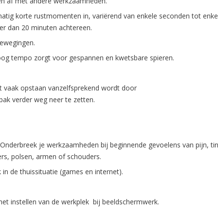
en af met andere werkzaamheden.
matig korte rustmomenten in, variërend van enkele seconden tot enk
anger dan 20 minuten achtereen.
bewegingen.
oog tempo zorgt voor gespannen en kwetsbare spieren.
dat vaak opstaan vanzelfsprekend wordt door
nbak verder weg neer te zetten.
Onderbreek je werkzaamheden bij beginnende gevoelens van pijn, tint
ers, polsen, armen of schouders.
n de thuissituatie (games en internet).
het instellen van de werkplek bij beeldschermwerk.