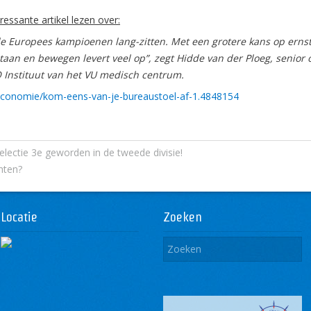
ressante artikel lezen over:
 Europees kampioenen lang-zitten. Met een grotere kans op ernst
staan en bewegen levert veel op”, zegt Hidde van der Ploeg, senior 
Instituut van het VU medisch centrum.
economie/kom-eens-van-je-bureaustoel-af-1.4848154
lectie 3e geworden in de tweede divisie!
hten?
Locatie
Zoeken