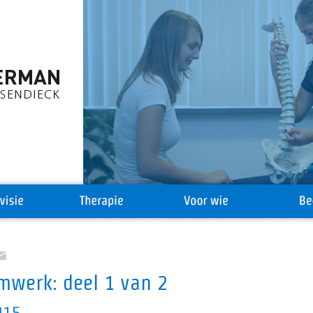
rmwerk: deel 1 van 2
015